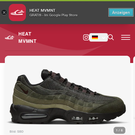
HEAT MVMNT
×
Anzeigen
×
Switch to the English version?
Switch
GRATIS - Im Google Play Store
HEAT
MVMNT
1
/
6
Bild: SBD