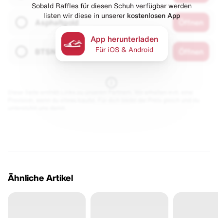
Sobald Raffles für diesen Schuh verfügbar werden
listen wir diese in unserer
kostenlosen App
Asphaltgold
Öffnen
App herunterladen
Für iOS & Android
BTSN
Öffnen
Diese Seite enthält Links zu unseren Partnern. Wir erhalten evtl. eine
Provision, wenn du etwas kaufst. Für dich bleibt der Preis gleich und du
unterstützt uns damit.
Ähnliche Artikel