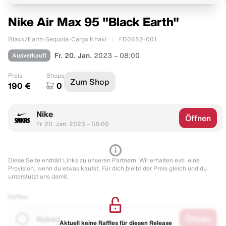
Nike Air Max 95 "Black Earth"
Black/Earth-Sequoia-Cargo Khaki
FD0652-001
Ausverkauft
Fr. 20. Jan.
2023 – 08:00
Preis
Shops
Zum Shop
190 €
0
Nike
Öffnen
Fr. 20. Jan. 2023 – 08:00
Diese Seite enthält Links zu unseren Partnern. Wir erhalten evtl. eine
Provision, wenn du etwas kaufst. Für dich bleibt der Preis gleich und du
unterstützt uns damit.
Raffles
Naked
Öffnen
Aktuell keine Raffles für diesen Release