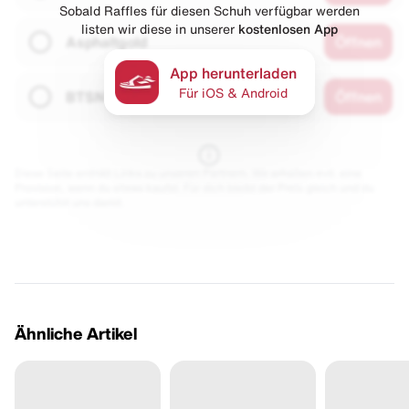
Sobald Raffles für diesen Schuh verfügbar werden
listen wir diese in unserer
kostenlosen App
Asphaltgold
Öffnen
App herunterladen
Für iOS & Android
BTSN
Öffnen
Diese Seite enthält Links zu unseren Partnern. Wir erhalten evtl. eine
Provision, wenn du etwas kaufst. Für dich bleibt der Preis gleich und du
unterstützt uns damit.
Ähnliche Artikel