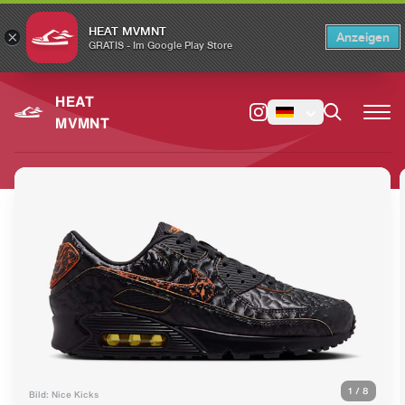
HEAT MVMNT
×
Anzeigen
×
Switch to the English version?
Switch
GRATIS - Im Google Play Store
HEAT
MVMNT
1
/
8
Bild: Nice Kicks