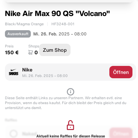
Nike Air Max 90 QS "Volcano"
Black/Magma Orange
HF3248-001
Ausverkauft
Mi. 26. Feb.
2025 – 08:00
Preis
Shops
Zum Shop
150 €
0
Nike
Öffnen
Mi. 26. Feb. 2025 – 08:00
Diese Seite enthält Links zu unseren Partnern. Wir erhalten evtl. eine
Provision, wenn du etwas kaufst. Für dich bleibt der Preis gleich und du
unterstützt uns damit.
Raffles
Naked
Öffnen
Aktuell keine Raffles für diesen Release