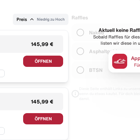
Raffles
Preis
Niedrig zu Hoch
Aktuell keine Raff
Naked
Sobald Raffles für di
listen wir diese in
145,99 €
Asphaltgold
App
ÖFFNEN
Fü
BTSN
Diese Seite enthält Links zu unseren
wenn du etwas kaufst. Für dich blei
damit.
145,99 €
ÖFFNEN