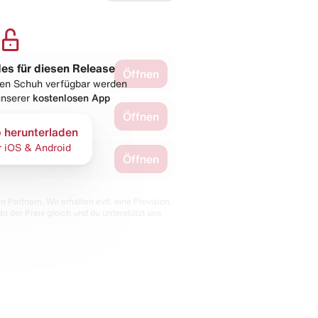
les für diesen Release
Öffnen
esen Schuh verfügbar werden
 unserer
kostenlosen App
Öffnen
 herunterladen
r iOS & Android
Öffnen
 Partnern. Wir erhalten evtl. eine Provision,
bt der Preis gleich und du unterstützt uns