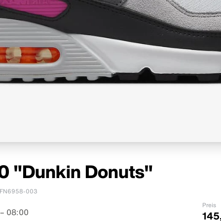
90 "Dunkin Donuts"
FN6958-003
Preis
– 08:00
145