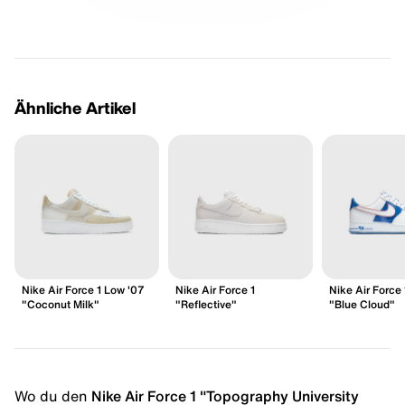
Ähnliche Artikel
Nike Air Force 1 Low '07
Nike Air Force 1
Nike Air Force
"Coconut Milk"
"Reflective"
"Blue Cloud"
Wo du den
Nike Air Force 1 "Topography University