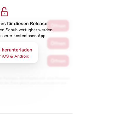
les für diesen Release
Öffnen
esen Schuh verfügbar werden
 unserer
kostenlosen App
Öffnen
 herunterladen
r iOS & Android
Öffnen
 Partnern. Wir erhalten evtl. eine Provision,
bt der Preis gleich und du unterstützt uns