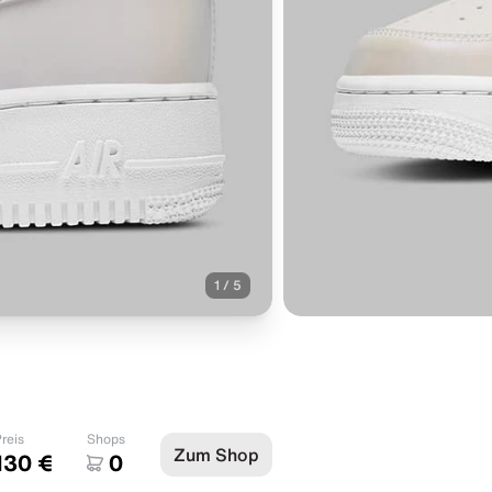
1
/
5
reis
Shops
Zum Shop
130 €
0