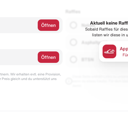
Raffles
Aktuell keine Raff
Öffnen
Naked
Sobald Raffles für di
listen wir diese in
Asphaltgold
App
Fü
Öffnen
BTSN
nern. Wir erhalten evtl. eine Provision,
Diese Seite enthält Links zu unseren
r Preis gleich und du unterstützt uns
wenn du etwas kaufst. Für dich blei
damit.