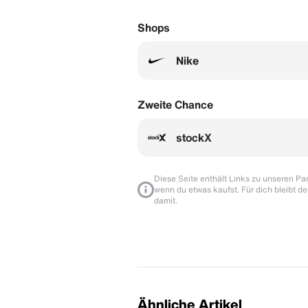
Shops
Nike
Zweite Chance
stockX
Diese Seite enthält Links zu unseren Part
wenn du etwas kaufst. Für dich bleibt de
damit.
Ähnliche Artikel