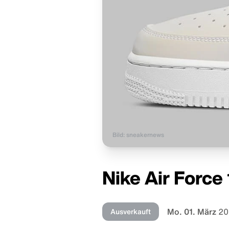
Bild: sneakernews
Nike Air Force 
Mo. 01. März
20
Ausverkauft