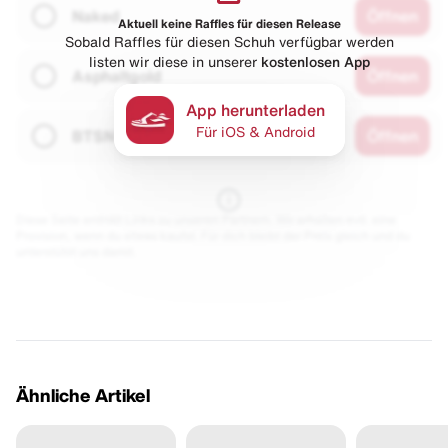
Naked
Öffnen
Aktuell keine Raffles für diesen Release
Sobald Raffles für diesen Schuh verfügbar werden
listen wir diese in unserer
kostenlosen App
Asphaltgold
Öffnen
App herunterladen
Für iOS & Android
BTSN
Öffnen
Diese Seite enthält Links zu unseren Partnern. Wir erhalten evtl. eine
Provision, wenn du etwas kaufst. Für dich bleibt der Preis gleich und du
unterstützt uns damit.
Ähnliche Artikel