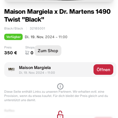
Maison Margiela x Dr. Martens 1490
Twist "Black"
Black/Black
32185001
Verfügbar
Di. 19. Nov.
2024 – 11:00
Preis
Shops
Zum Shop
350 €
0
Maison Margiela
Öffnen
Di. 19. Nov. 2024 – 11:00
Diese Seite enthält Links zu unseren Partnern. Wir erhalten evtl. eine
Provision, wenn du etwas kaufst. Für dich bleibt der Preis gleich und du
unterstützt uns damit.
Raffles