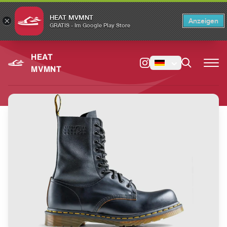
HEAT MVMNT
×
Anzeigen
×
Switch to the English version?
Switch
GRATIS - Im Google Play Store
HEAT
MVMNT