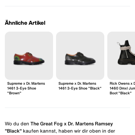
Ähnliche Artikel
Supreme x Dr. Martens
Supreme x Dr. Martens
Rick Owens x D
1461 3-Eye Shoe
1461 3-Eye Shoe "Black"
1460 Dmxl Ju
"Brown"
Boot "Black"
Wo du den
The Great Fog x Dr. Martens Ramsey
"Black"
kaufen kannst, haben wir dir oben in der