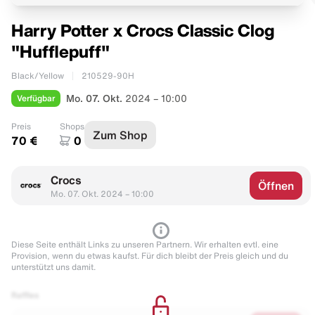
Harry Potter x Crocs Classic Clog
"Hufflepuff"
Black/Yellow
210529-90H
Verfügbar
Mo. 07. Okt.
2024 – 10:00
Preis
Shops
Zum Shop
70 €
0
Crocs
Öffnen
Mo. 07. Okt. 2024 – 10:00
Diese Seite enthält Links zu unseren Partnern. Wir erhalten evtl. eine
Provision, wenn du etwas kaufst. Für dich bleibt der Preis gleich und du
unterstützt uns damit.
Raffles