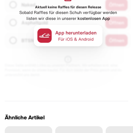
Naked
Öffnen
Aktuell keine Raffles für diesen Release
Sobald Raffles für diesen Schuh verfügbar werden
listen wir diese in unserer
kostenlosen App
Asphaltgold
Öffnen
App herunterladen
Für iOS & Android
BTSN
Öffnen
Diese Seite enthält Links zu unseren Partnern. Wir erhalten evtl. eine
Provision, wenn du etwas kaufst. Für dich bleibt der Preis gleich und du
unterstützt uns damit.
Ähnliche Artikel