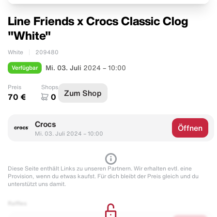
Line Friends x Crocs Classic Clog
"White"
White
209480
Verfügbar
Mi. 03. Juli
2024 – 10:00
Preis
Shops
Zum Shop
70 €
0
Crocs
Öffnen
Mi. 03. Juli 2024 – 10:00
Diese Seite enthält Links zu unseren Partnern. Wir erhalten evtl. eine
Provision, wenn du etwas kaufst. Für dich bleibt der Preis gleich und du
unterstützt uns damit.
Raffles