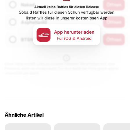
Naked
Öffnen
Aktuell keine Raffles für diesen Release
Sobald Raffles für diesen Schuh verfügbar werden
listen wir diese in unserer
kostenlosen App
Asphaltgold
Öffnen
App herunterladen
Für iOS & Android
BTSN
Öffnen
Diese Seite enthält Links zu unseren Partnern. Wir erhalten evtl. eine
Provision, wenn du etwas kaufst. Für dich bleibt der Preis gleich und du
unterstützt uns damit.
Ähnliche Artikel