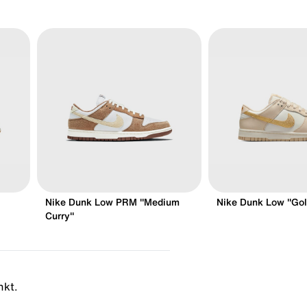
Nike Dunk Low PRM "Medium
Nike Dunk Low "Go
Curry"
nkt.