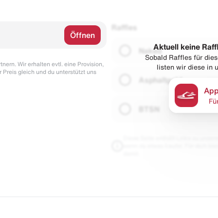
Raffles
Öffnen
Aktuell keine Raff
Naked
Sobald Raffles für di
nern. Wir erhalten evtl. eine Provision,
listen wir diese in
r Preis gleich und du unterstützt uns
Asphaltgold
App
Fü
BTSN
Diese Seite enthält Links zu unseren
wenn du etwas kaufst. Für dich blei
damit.