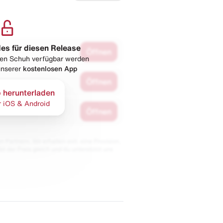
les für diesen Release
Öffnen
esen Schuh verfügbar werden
 unserer
kostenlosen App
Öffnen
 herunterladen
r iOS & Android
Öffnen
 Partnern. Wir erhalten evtl. eine Provision,
bt der Preis gleich und du unterstützt uns