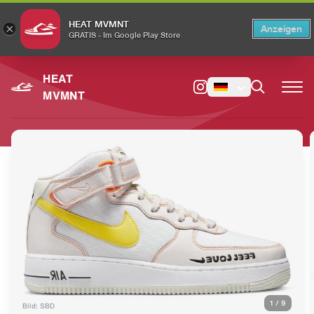
HEAT MVMNT
×
Anzeigen
×
Switch to the English version?
Switch
GRATIS - Im Google Play Store
HEAT
MVMNT
1
/
9
Bild: SBD