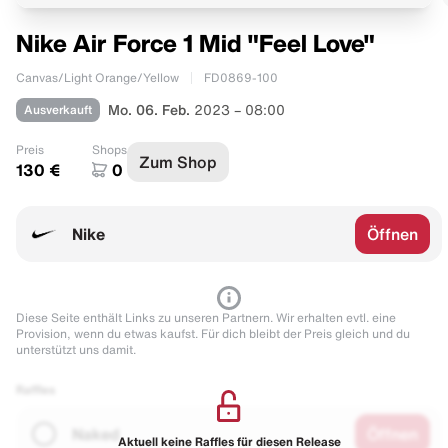
Nike Air Force 1 Mid "Feel Love"
Canvas/Light Orange/Yellow
FD0869-100
Ausverkauft
Mo. 06. Feb.
2023 – 08:00
Preis
Shops
Zum Shop
130 €
0
Nike
Öffnen
Diese Seite enthält Links zu unseren Partnern. Wir erhalten evtl. eine
Provision, wenn du etwas kaufst. Für dich bleibt der Preis gleich und du
unterstützt uns damit.
Raffles
Naked
Öffnen
Aktuell keine Raffles für diesen Release