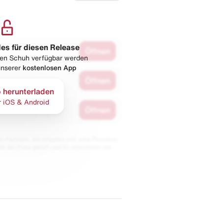
les für diesen Release
Öffnen
esen Schuh verfügbar werden
 unserer
kostenlosen App
Öffnen
 herunterladen
r iOS & Android
Öffnen
 Partnern. Wir erhalten evtl. eine Provision,
bt der Preis gleich und du unterstützt uns