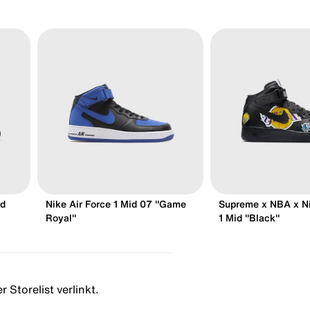
id
Nike Air Force 1 Mid 07 "Game
Supreme x NBA x Ni
Royal"
1 Mid "Black"
 Storelist verlinkt.