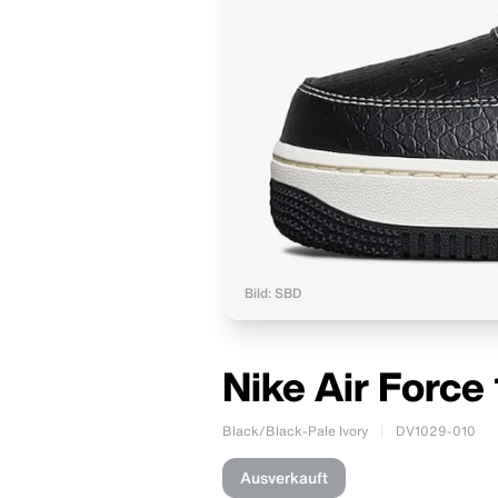
Bild: SBD
Nike Air Force
Black/Black-Pale Ivory
DV1029-010
Ausverkauft