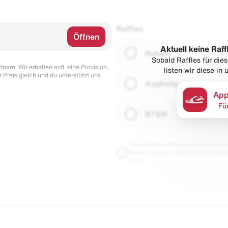
Raffles
Öffnen
Aktuell keine Raff
Naked
Sobald Raffles für di
nern. Wir erhalten evtl. eine Provision,
listen wir diese in
r Preis gleich und du unterstützt uns
Asphaltgold
App
Fü
BTSN
Diese Seite enthält Links zu unseren
wenn du etwas kaufst. Für dich blei
damit.