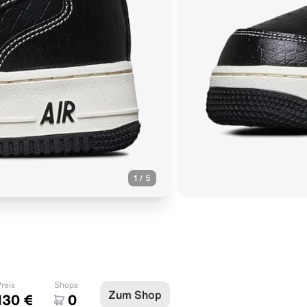
1
/
5
"
reis
Shops
Zum Shop
130 €
0