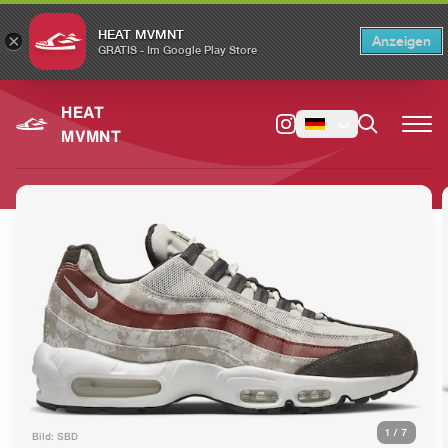
HEAT MVMNT
×
Anzeigen
×
Switch to the English version?
Switch
GRATIS - Im Google Play Store
HEAT
MVMNT
1
/
7
Bild: SBD