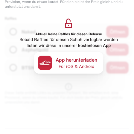
Provision, wenn du etwas kaufst. Für dich bleibt der Preis gleich und du
unterstützt uns damit.
Raffles
Naked
Öffnen
Aktuell keine Raffles für diesen Release
Sobald Raffles für diesen Schuh verfügbar werden
listen wir diese in unserer
kostenlosen App
Asphaltgold
Öffnen
App herunterladen
Für iOS & Android
BTSN
Öffnen
Diese Seite enthält Links zu unseren Partnern. Wir erhalten evtl. eine
Provision, wenn du etwas kaufst. Für dich bleibt der Preis gleich und du
unterstützt uns damit.