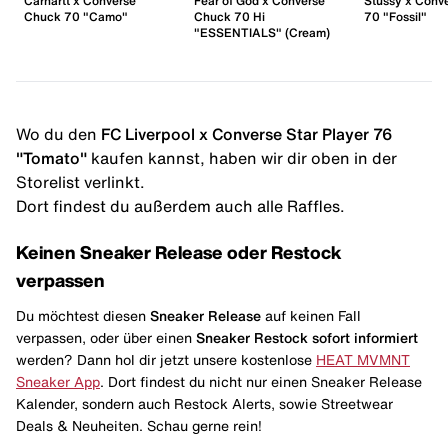
Carhartt x Converse
Fear of God x Converse
Stüssy x Conv
Chuck 70 "Camo"
Chuck 70 Hi
70 "Fossil"
"ESSENTIALS" (Cream)
Wo du den
FC Liverpool x Converse Star Player 76
"Tomato"
kaufen kannst, haben wir dir oben in der
Storelist verlinkt.
Dort findest du außerdem auch alle Raffles.
Keinen Sneaker Release oder Restock
verpassen
Du möchtest diesen
Sneaker Release
auf keinen Fall
verpassen, oder über einen
Sneaker Restock
sofort informiert
werden? Dann hol dir jetzt unsere kostenlose
HEAT MVMNT
Sneaker App
. Dort findest du nicht nur einen Sneaker Release
Kalender, sondern auch Restock Alerts, sowie Streetwear
Deals & Neuheiten. Schau gerne rein!