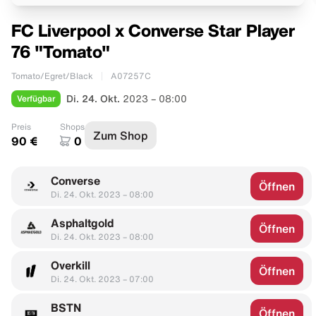
FC Liverpool x Converse Star Player
76 "Tomato"
Tomato/Egret/Black
A07257C
Verfügbar
Di. 24. Okt.
2023 – 08:00
Preis
Shops
Zum Shop
90 €
0
Converse
Öffnen
Di. 24. Okt. 2023 – 08:00
Asphaltgold
Öffnen
Di. 24. Okt. 2023 – 08:00
Overkill
Öffnen
Di. 24. Okt. 2023 – 07:00
BSTN
Öffnen