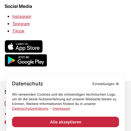
Social Media
Instagram
Telegram
Tiktok
Datenschutz
Einstellungen
⚙️
Social Media
Links
Wir verwenden Cookies und die notwendigen technischen Logs,
um dir die beste Nutzererfahrung auf unserer Webseite bieten zu
Sneaker Lexikon
Instagram
können. Weitere Informationen findest du in unserer
Datenschutzerklärung
. –
Impressum
Resell Guide
TikTok
FAQ
Alle akzeptieren
Facebook
Datenschutz