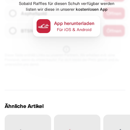
Sobald Raffles für diesen Schuh verfügbar werden
listen wir diese in unserer
kostenlosen App
Asphaltgold
Öffnen
App herunterladen
Für iOS & Android
BTSN
Öffnen
Diese Seite enthält Links zu unseren Partnern. Wir erhalten evtl. eine
Provision, wenn du etwas kaufst. Für dich bleibt der Preis gleich und du
unterstützt uns damit.
Ähnliche Artikel