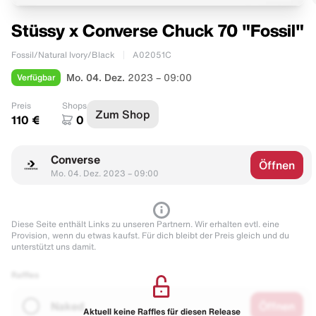
Stüssy x Converse Chuck 70 "Fossil"
Fossil/Natural Ivory/Black
A02051C
Verfügbar
Mo. 04. Dez.
2023 – 09:00
Preis
Shops
Zum Shop
110 €
0
Converse
Öffnen
Mo. 04. Dez. 2023 – 09:00
Diese Seite enthält Links zu unseren Partnern. Wir erhalten evtl. eine
Provision, wenn du etwas kaufst. Für dich bleibt der Preis gleich und du
unterstützt uns damit.
Raffles
Naked
Öffnen
Aktuell keine Raffles für diesen Release