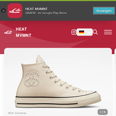
HEAT MVMNT
×
Anzeigen
×
Switch to the English version?
Switch
GRATIS - Im Google Play Store
HEAT
MVMNT
1
/
6
Bild: Converse