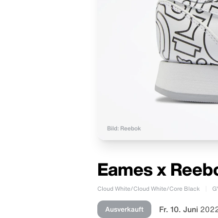
Bild: Reebok
Eames x Reebo
Cloud White/Cloud White/Core Black
G
Fr. 10. Juni
2022
Ausverkauft