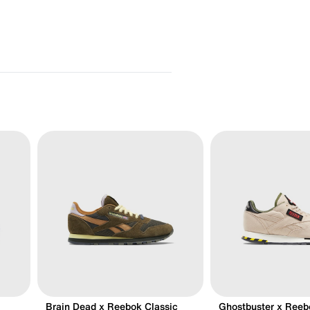
Brain Dead x Reebok Classic
Ghostbuster x Reeb