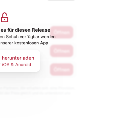
les für diesen Release
Öffnen
esen Schuh verfügbar werden
 unserer
kostenlosen App
Öffnen
 herunterladen
r iOS & Android
Öffnen
 Partnern. Wir erhalten evtl. eine Provision,
bt der Preis gleich und du unterstützt uns