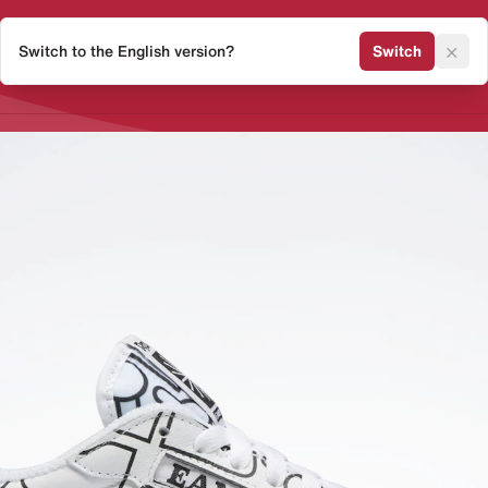
×
Switch to the English version?
Switch
Release Kalender
Sneaker 