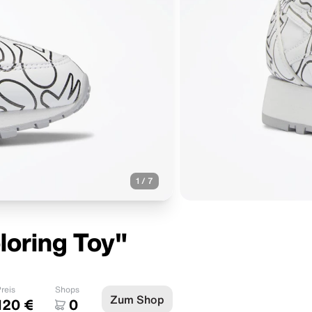
1
/
7
loring Toy"
reis
Shops
Zum Shop
120 €
0