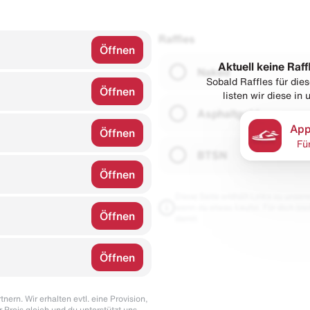
Raffles
Öffnen
Aktuell keine Raff
Naked
Sobald Raffles für di
Öffnen
listen wir diese in
Asphaltgold
App
Öffnen
Fü
BTSN
Öffnen
Diese Seite enthält Links zu unseren
wenn du etwas kaufst. Für dich blei
Öffnen
damit.
Öffnen
nern. Wir erhalten evtl. eine Provision,
r Preis gleich und du unterstützt uns