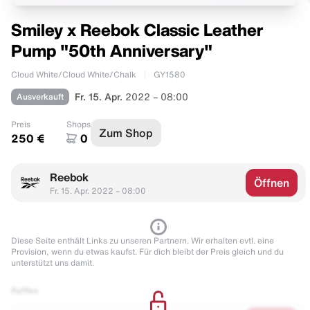
Smiley x Reebok Classic Leather
Pump "50th Anniversary"
Cloud White/Cloud White/Chalk
GY1580
Ausverkauft
Fr. 15. Apr.
2022 – 08:00
Preis
Shops
Zum Shop
250 €
0
Reebok
Öffnen
Fr. 15. Apr. 2022 – 08:00
Diese Seite enthält Links zu unseren Partnern. Wir erhalten evtl. eine
Provision, wenn du etwas kaufst. Für dich bleibt der Preis gleich und du
unterstützt uns damit.
Raffles