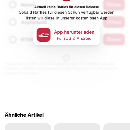
Naked
Öffnen
Aktuell keine Raffles für diesen Release
Sobald Raffles für diesen Schuh verfügbar werden
listen wir diese in unserer
kostenlosen App
Asphaltgold
Öffnen
App herunterladen
Für iOS & Android
BTSN
Öffnen
Diese Seite enthält Links zu unseren Partnern. Wir erhalten evtl. eine
Provision, wenn du etwas kaufst. Für dich bleibt der Preis gleich und du
unterstützt uns damit.
Ähnliche Artikel