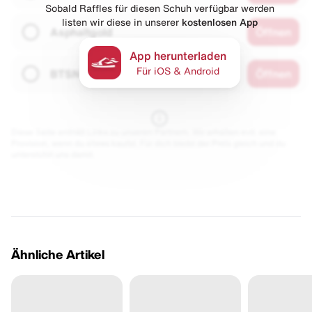
Sobald Raffles für diesen Schuh verfügbar werden
listen wir diese in unserer
kostenlosen App
Asphaltgold
Öffnen
App herunterladen
Für iOS & Android
BTSN
Öffnen
Diese Seite enthält Links zu unseren Partnern. Wir erhalten evtl. eine
Provision, wenn du etwas kaufst. Für dich bleibt der Preis gleich und du
unterstützt uns damit.
Ähnliche Artikel