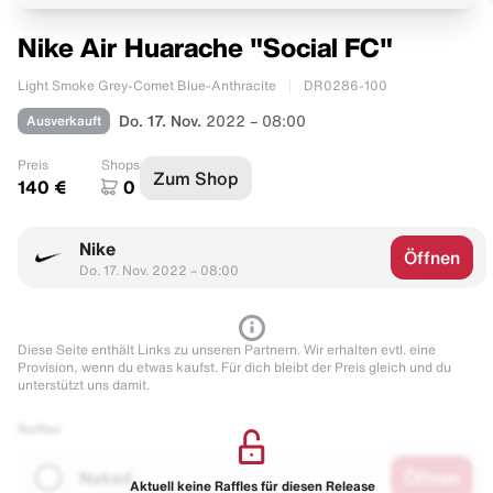
Nike Air Huarache "Social FC"
Light Smoke Grey-Comet Blue-Anthracite
DR0286-100
Ausverkauft
Do. 17. Nov.
2022 – 08:00
Preis
Shops
Zum Shop
140 €
0
Nike
Öffnen
Do. 17. Nov. 2022 – 08:00
Diese Seite enthält Links zu unseren Partnern. Wir erhalten evtl. eine
Provision, wenn du etwas kaufst. Für dich bleibt der Preis gleich und du
unterstützt uns damit.
Raffles
Naked
Öffnen
Aktuell keine Raffles für diesen Release