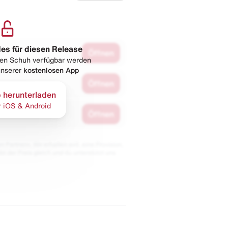
les für diesen Release
Öffnen
esen Schuh verfügbar werden
 unserer
kostenlosen App
Öffnen
 herunterladen
r iOS & Android
Öffnen
 Partnern. Wir erhalten evtl. eine Provision,
bt der Preis gleich und du unterstützt uns