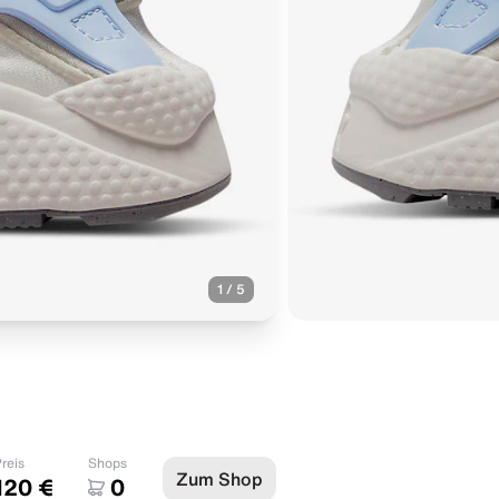
1
/
5
reis
Shops
Zum Shop
120 €
0