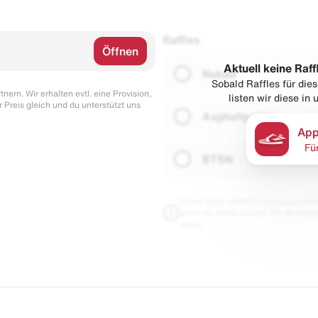
Raffles
Öffnen
Aktuell keine Raff
Naked
Sobald Raffles für di
nern. Wir erhalten evtl. eine Provision,
listen wir diese in
r Preis gleich und du unterstützt uns
Asphaltgold
App
Fü
BTSN
Diese Seite enthält Links zu unseren
wenn du etwas kaufst. Für dich blei
damit.