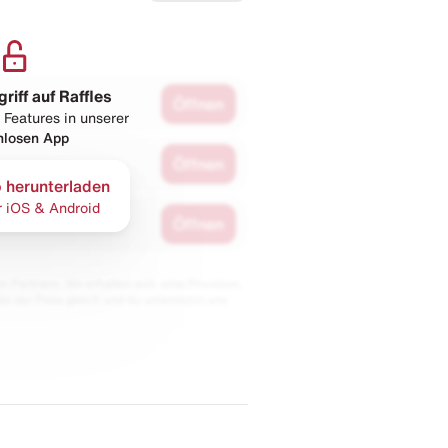
griff auf Raffles
Öffnen
 Features in unserer
nlosen App
Öffnen
 herunterladen
r iOS & Android
Öffnen
 Partnern. Wir erhalten evtl. eine Provision,
bt der Preis gleich und du unterstützt uns