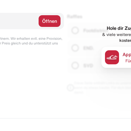
Raffles
Öffnen
Hole dir Zu
Footdistrict
& viele weitere
nern. Wir erhalten evtl. eine Provision,
koste
r Preis gleich und du unterstützt uns
END.
App
Fü
SVD
Diese Seite enthält Links zu unseren
wenn du etwas kaufst. Für dich blei
damit.