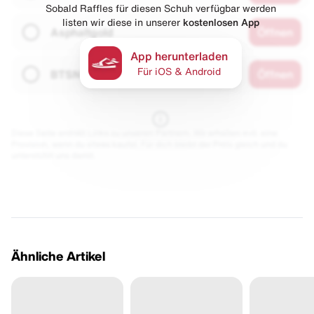
Sobald Raffles für diesen Schuh verfügbar werden
listen wir diese in unserer
kostenlosen App
Asphaltgold
Öffnen
App herunterladen
Für iOS & Android
BTSN
Öffnen
Diese Seite enthält Links zu unseren Partnern. Wir erhalten evtl. eine
Provision, wenn du etwas kaufst. Für dich bleibt der Preis gleich und du
unterstützt uns damit.
Ähnliche Artikel