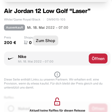
Air Jordan 12 Low Golf “Laser”
White/Game Royal/Black
DM9015-105
Ausverkauft
Mi. 18. Mai
2022 – 07:00
Preis
Shops
Zum Shop
200 €
0
Nike
Öffnen
Mi. 18. Mai 2022 – 07:00
Diese Seite enthält Links zu unseren Partnern. Wir erhalten evtl. eine
Provision, wenn du etwas kaufst. Für dich bleibt der Preis gleich und du
unterstützt uns damit.
Raffles
Naked
Öffnen
Aktuell keine Raffles für diesen Release