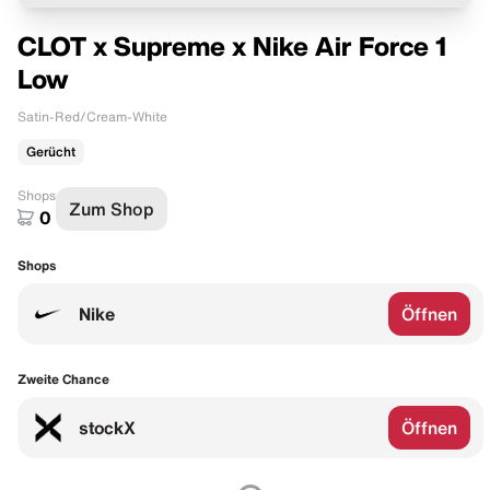
CLOT x Supreme x Nike Air Force 1
Low
Satin-Red/Cream-White
Gerücht
Shops
Zum Shop
0
Shops
Nike
Öffnen
Zweite Chance
stockX
Öffnen