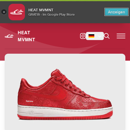
HEAT MVMNT
×
Anzeigen
×
Switch to the English version?
Switch
GRATIS - Im Google Play Store
HEAT
MVMNT