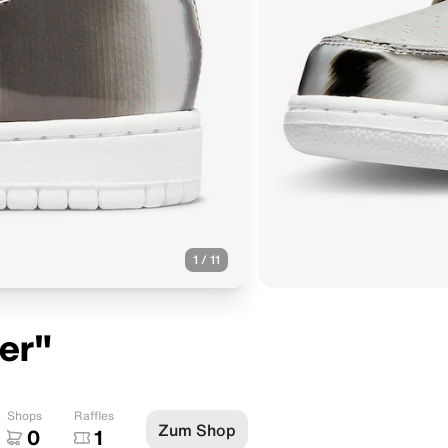
1
/
11
ver"
Shops
Raffles
Zum Shop
0
1