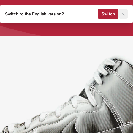
×
Switch to the English version?
Switch
Release Kalender
Sneaker 