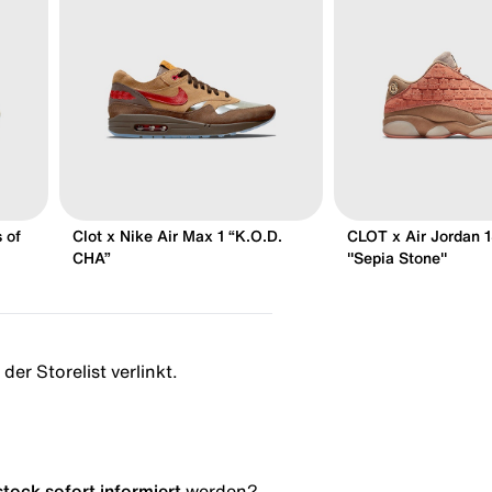
 of
Clot x Nike Air Max 1 “K.O.D.
CLOT x Air Jordan 
CHA”
"Sepia Stone"
der Storelist verlinkt.
stock
sofort informiert
werden?