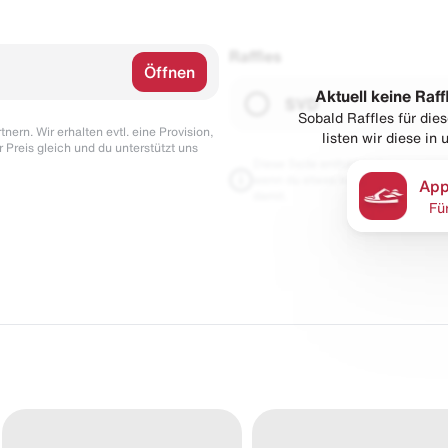
Raffles
Öffnen
Aktuell keine Raff
SVD
Sobald Raffles für di
nern. Wir erhalten evtl. eine Provision,
listen wir diese in
r Preis gleich und du unterstützt uns
Diese Seite enthält Links zu unseren
wenn du etwas kaufst. Für dich blei
App
damit.
Fü