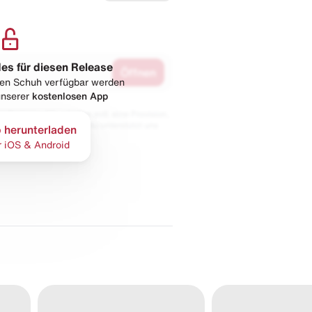
les für diesen Release
Öffnen
esen Schuh verfügbar werden
 unserer
kostenlosen App
 Partnern. Wir erhalten evtl. eine Provision,
bt der Preis gleich und du unterstützt uns
 herunterladen
r iOS & Android