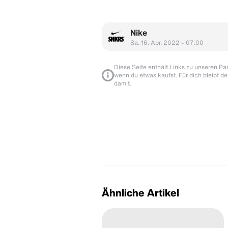
Nike
Sa. 16. Apr. 2022 – 07:00
Diese Seite enthält Links zu unseren Part
wenn du etwas kaufst. Für dich bleibt de
damit.
Ähnliche Artikel