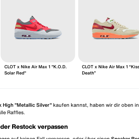
CLOT x Nike Air Max 1 "K.O.D.
CLOT x Nike Air Max 1 “Kiss
Solar Red"
Death”
 High "Metallic Silver"
kaufen kannst, haben wir dir oben in 
le Raffles.
oder Restock verpassen
ease
auf keinen Fall verpassen, oder über einen
Sneaker Re