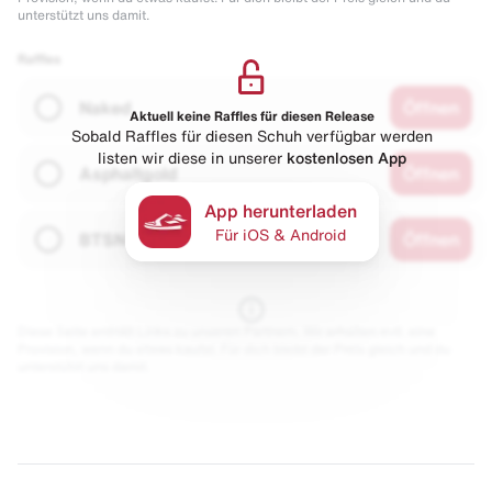
unterstützt uns damit.
Raffles
Naked
Öffnen
Aktuell keine Raffles für diesen Release
Sobald Raffles für diesen Schuh verfügbar werden
listen wir diese in unserer
kostenlosen App
Asphaltgold
Öffnen
App herunterladen
Für iOS & Android
BTSN
Öffnen
Diese Seite enthält Links zu unseren Partnern. Wir erhalten evtl. eine
Provision, wenn du etwas kaufst. Für dich bleibt der Preis gleich und du
unterstützt uns damit.