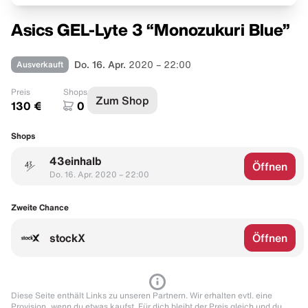
Asics GEL-Lyte 3 “Monozukuri Blue”
Ausverkauft
Do. 16. Apr.
2020 – 22:00
Preis
Shops
Zum Shop
130 €
0
Shops
43einhalb
Öffnen
Do. 16. Apr. 2020 – 22:00
Zweite Chance
stockX
Öffnen
Diese Seite enthält Links zu unseren Partnern. Wir erhalten evtl. eine
Provision, wenn du etwas kaufst. Für dich bleibt der Preis gleich und du