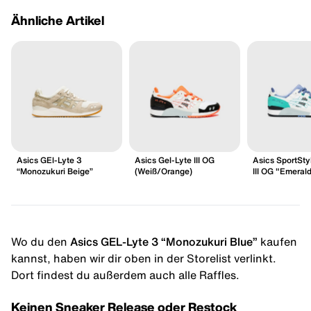
Ähnliche Artikel
Asics GEl-Lyte 3
Asics Gel-Lyte III OG
Asics SportSty
“Monozukuri Beige”
(Weiß/Orange)
III OG "Emeral
Wo du den
Asics GEL-Lyte 3 “Monozukuri Blue”
kaufen
kannst, haben wir dir oben in der Storelist verlinkt.
Dort findest du außerdem auch alle Raffles.
Keinen Sneaker Release oder Restock