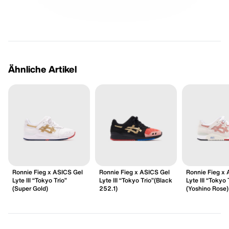
Ähnliche Artikel
Ronnie Fieg x ASICS Gel
Ronnie Fieg x ASICS Gel
Ronnie Fieg x 
Lyte III “Tokyo Trio”
Lyte III “Tokyo Trio”(Black
Lyte III “Tokyo 
(Super Gold)
252.1)
(Yoshino Rose)