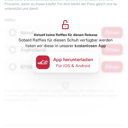
Provision, wenn du etwas kaufst. Für dich bleibt der Preis gleich und du
unterstützt uns damit.
Raffles
Naked
Öffnen
Aktuell keine Raffles für diesen Release
Sobald Raffles für diesen Schuh verfügbar werden
listen wir diese in unserer
kostenlosen App
Asphaltgold
Öffnen
App herunterladen
Für iOS & Android
BTSN
Öffnen
Diese Seite enthält Links zu unseren Partnern. Wir erhalten evtl. eine
Provision, wenn du etwas kaufst. Für dich bleibt der Preis gleich und du
unterstützt uns damit.