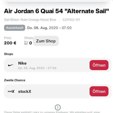
Air Jordan 6 Quai 54 "Alternate Sail"
Sail/Black-Team Orange-Racer Blue
CZ4152-101
Ausverkauft
Do. 06. Aug.
2020 – 07:00
Preis
Shops
Zum Shop
200 €
0
Shops
Nike
Öffnen
Do. 06. Aug. 2020 – 07:00
Zweite Chance
stockX
Öffnen
Diese Seite enthält Links zu unseren Partnern. Wir erhalten evtl. eine