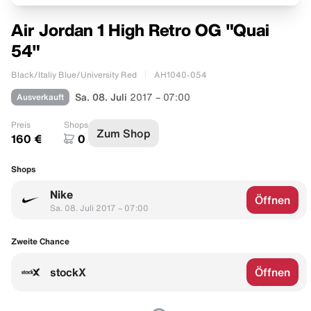
Air Jordan 1 High Retro OG "Quai
54"
Black/Italiy Blue/University Red
AH1040-054
Ausverkauft
Sa. 08. Juli
2017 – 07:00
Preis
Shops
Zum Shop
160 €
0
Shops
Nike
Öffnen
Sa. 08. Juli 2017 – 07:00
Zweite Chance
stockX
Öffnen