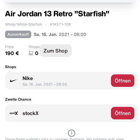
Air Jordan 13 Retro "Starfish"
White/White-Starfish
414571-108
Ausverkauft
Sa. 16. Jan.
2021 – 08:00
Preis
Shops
Zum Shop
190 €
0
Shops
Nike
Öffnen
Sa. 16. Jan. 2021 – 08:00
Zweite Chance
stockX
Öffnen
Diese Seite enthält Links zu unseren Partnern. Wir erhalten evtl. eine