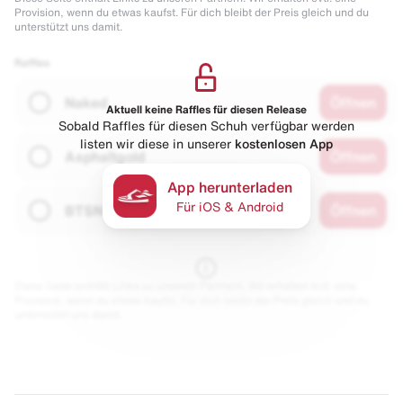
Provision, wenn du etwas kaufst. Für dich bleibt der Preis gleich und du
unterstützt uns damit.
Raffles
Naked
Öffnen
Aktuell keine Raffles für diesen Release
Sobald Raffles für diesen Schuh verfügbar werden
listen wir diese in unserer
kostenlosen App
Asphaltgold
Öffnen
App herunterladen
Für iOS & Android
BTSN
Öffnen
Diese Seite enthält Links zu unseren Partnern. Wir erhalten evtl. eine
Provision, wenn du etwas kaufst. Für dich bleibt der Preis gleich und du
unterstützt uns damit.