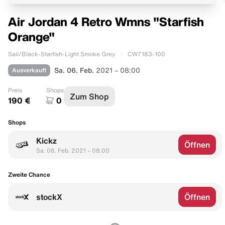
Air Jordan 4 Retro Wmns "Starfish
Orange"
Sail/Black-Starfish-Light Smoke Grey
CW7183-100
Ausverkauft
Sa. 06. Feb.
2021 – 08:00
Preis
Shops
Zum Shop
190 €
0
Shops
Kickz
Öffnen
Sa. 06. Feb. 2021 – 08:00
Zweite Chance
stockX
Öffnen