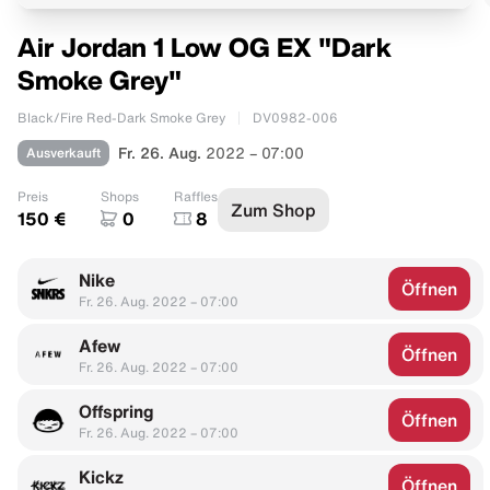
Air Jordan 1 Low OG EX "Dark
Smoke Grey"
Black/Fire Red-Dark Smoke Grey
DV0982-006
Ausverkauft
Fr. 26. Aug.
2022 – 07:00
Preis
Shops
Raffles
Zum Shop
150 €
0
8
Nike
Öffnen
Fr. 26. Aug. 2022 – 07:00
Afew
Öffnen
Fr. 26. Aug. 2022 – 07:00
Offspring
Öffnen
Fr. 26. Aug. 2022 – 07:00
Kickz
Öffnen