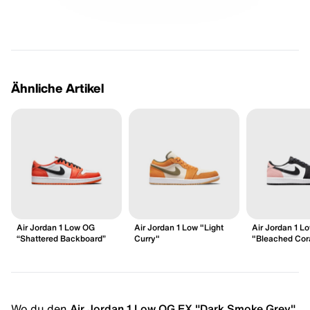
Ähnliche Artikel
Air Jordan 1 Low OG
Air Jordan 1 Low "Light
Air Jordan 1 L
“Shattered Backboard”
Curry"
"Bleached Cor
Wo du den
Air Jordan 1 Low OG EX "Dark Smoke Grey"