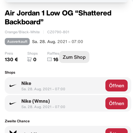
Air Jordan 1 Low OG “Shattered
Backboard”
Orange/Black-White
CZ0790-801
Ausverkauft
Sa. 28. Aug.
2021 – 07:00
Preis
Shops
Raffles
Zum Shop
130 €
0
16
Shops
Nike
Öffnen
Sa. 28. Aug. 2021 – 07:00
Nike (Wmns)
Öffnen
Sa. 28. Aug. 2021 – 07:00
Zweite Chance