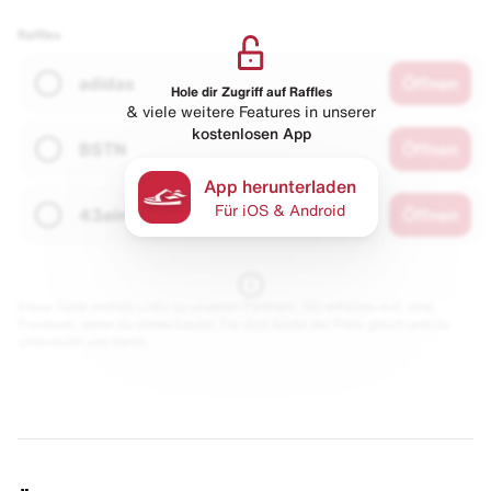
Raffles
adidas
Öffnen
Hole dir Zugriff auf Raffles
& viele weitere Features in unserer
kostenlosen App
BSTN
Öffnen
App herunterladen
Für iOS & Android
43einhalb
Öffnen
Diese Seite enthält Links zu unseren Partnern. Wir erhalten evtl. eine
Provision, wenn du etwas kaufst. Für dich bleibt der Preis gleich und du
unterstützt uns damit.