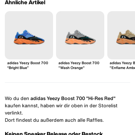
Ähnliche Artikel
adidas Yeezy Boost 700
adidas Yeezy Boost 700
adidas Yeezy 
“Bright Blue”
"Wash Orange"
"Enflame Amb
Wo du den
adidas Yeezy Boost 700 "Hi-Res Red"
kaufen kannst, haben wir dir oben in der Storelist
verlinkt.
Dort findest du außerdem auch alle Raffles.
Keinen Sneaker Release oder Restock