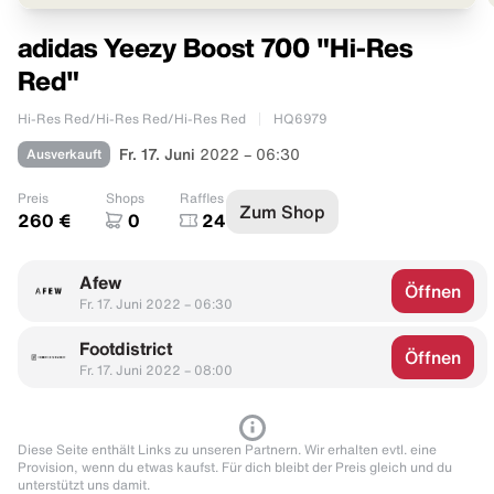
adidas Yeezy Boost 700 "Hi-Res
Red"
Hi-Res Red/Hi-Res Red/Hi-Res Red
HQ6979
Ausverkauft
Fr. 17. Juni
2022 – 06:30
Preis
Shops
Raffles
Zum Shop
260 €
0
24
Afew
Öffnen
Fr. 17. Juni 2022 – 06:30
Footdistrict
Öffnen
Fr. 17. Juni 2022 – 08:00
Diese Seite enthält Links zu unseren Partnern. Wir erhalten evtl. eine
Provision, wenn du etwas kaufst. Für dich bleibt der Preis gleich und du
unterstützt uns damit.