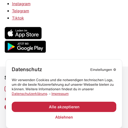
Instagram
Telegram
Tiktok
Datenschutz
Einstellungen
⚙️
Social Media
Links
Wir verwenden Cookies und die notwendigen technischen Logs,
um dir die beste Nutzererfahrung auf unserer Webseite bieten zu
Sneaker Lexikon
Instagram
können. Weitere Informationen findest du in unserer
Datenschutzerklärung
. –
Impressum
Resell Guide
TikTok
FAQ
Alle akzeptieren
Facebook
Datenschutz
Ablehnen
Impressum