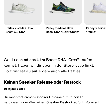
Parley x adidas Ultra
Parley x adidas Ultra
Parley x adidas
Boost 6.0 DNA
Boost DNA "Solar Green"
“White”
Wo du den
adidas Ultra Boost DNA "Oreo"
kaufen
kannst, haben wir dir oben in der Storelist verlinkt.
Dort findest du außerdem auch alle Raffles.
Keinen Sneaker Release oder Restock
verpassen
Du möchtest diesen
Sneaker Release
auf keinen Fall
verpassen, oder über einen
Sneaker Restock
sofort informiert