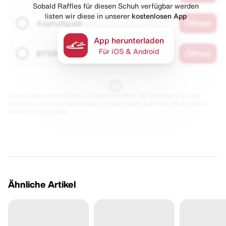
Sobald Raffles für diesen Schuh verfügbar werden
listen wir diese in unserer
kostenlosen App
Asphaltgold
Öffnen
App herunterladen
Für iOS & Android
BTSN
Öffnen
Diese Seite enthält Links zu unseren Partnern. Wir erhalten evtl. eine
Provision, wenn du etwas kaufst. Für dich bleibt der Preis gleich und du
unterstützt uns damit.
Ähnliche Artikel