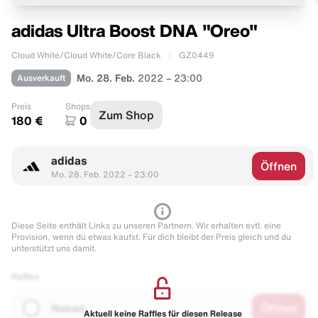
adidas Ultra Boost DNA "Oreo"
Cloud White/Cloud White/Core Black
GZ0449
Ausverkauft
Mo. 28. Feb.
2022 – 23:00
Preis
Shops
Zum Shop
180 €
0
adidas
Öffnen
Mo. 28. Feb. 2022 – 23:00
Diese Seite enthält Links zu unseren Partnern. Wir erhalten evtl. eine
Provision, wenn du etwas kaufst. Für dich bleibt der Preis gleich und du
unterstützt uns damit.
Raffles
Naked
Öffnen
Aktuell keine Raffles für diesen Release