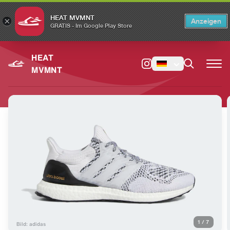
HEAT MVMNT
×
Anzeigen
×
Switch to the English version?
Switch
GRATIS - Im Google Play Store
HEAT
MVMNT
1
/
7
Bild: adidas