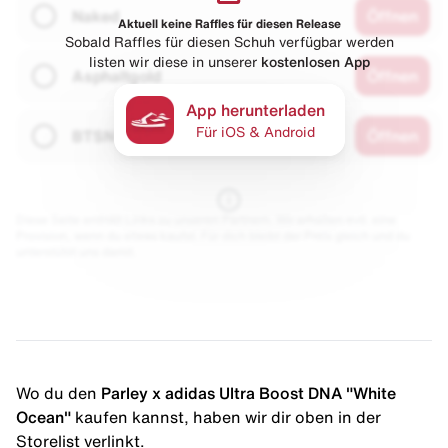
Naked
Öffnen
Aktuell keine Raffles für diesen Release
Sobald Raffles für diesen Schuh verfügbar werden
listen wir diese in unserer
kostenlosen App
Asphaltgold
Öffnen
App herunterladen
Für iOS & Android
BTSN
Öffnen
Diese Seite enthält Links zu unseren Partnern. Wir erhalten evtl. eine
Provision, wenn du etwas kaufst. Für dich bleibt der Preis gleich und du
unterstützt uns damit.
Wo du den
Parley x adidas Ultra Boost DNA "White
Ocean"
kaufen kannst, haben wir dir oben in der
Storelist verlinkt.