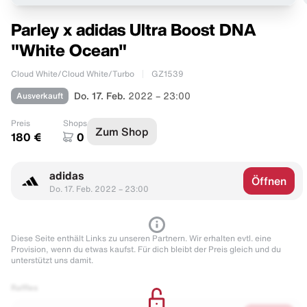
Parley x adidas Ultra Boost DNA
"White Ocean"
Cloud White/Cloud White/Turbo
GZ1539
Ausverkauft
Do. 17. Feb.
2022 – 23:00
Preis
Shops
Zum Shop
180 €
0
adidas
Öffnen
Do. 17. Feb. 2022 – 23:00
Diese Seite enthält Links zu unseren Partnern. Wir erhalten evtl. eine
Provision, wenn du etwas kaufst. Für dich bleibt der Preis gleich und du
unterstützt uns damit.
Raffles