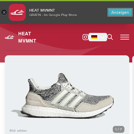
HEAT MVMNT
×
Anzeigen
×
Switch to the English version?
Switch
GRATIS - Im Google Play Store
HEAT
MVMNT
1
/
7
Bild: adidas