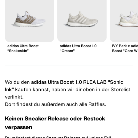
adidas Ultra Boost
adidas Ultra Boost 1.0
IVY Park x adid
“Snakeskin”
"Cream"
Boost "Core W
Wo du den
adidas Ultra Boost 1.0 RLEA LAB "Sonic
Ink"
kaufen kannst, haben wir dir oben in der Storelist
verlinkt.
Dort findest du außerdem auch alle Raffles.
Keinen Sneaker Release oder Restock
verpassen
Du möchtest diesen
Sneaker Release
auf keinen Fall