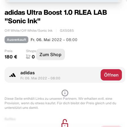
adidas Ultra Boost 1.0 RLEA LAB
"Sonic Ink"
Off White/Off White/Sonic Ink
GX5085
Ausverkauft
Fr. 06. Mai
2022 – 08:00
Preis
Shops
Zum Shop
180 €
0
adidas
Öffnen
Fr. 06. Mai 2022 – 08:00
Diese Seite enthält Links zu unseren Partnern. Wir erhalten evtl. eine
Provision, wenn du etwas kaufst. Für dich bleibt der Preis gleich und du
unterstützt uns damit.
Raffles