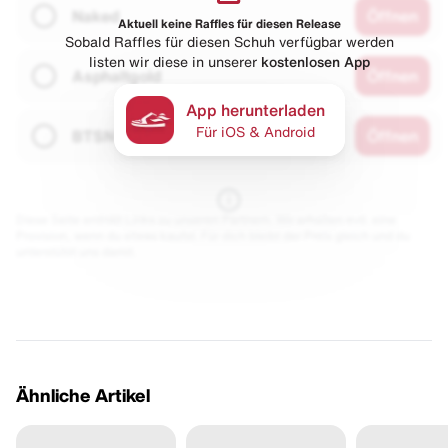
Naked
Öffnen
Aktuell keine Raffles für diesen Release
Sobald Raffles für diesen Schuh verfügbar werden
listen wir diese in unserer
kostenlosen App
Asphaltgold
Öffnen
App herunterladen
Für iOS & Android
BTSN
Öffnen
Diese Seite enthält Links zu unseren Partnern. Wir erhalten evtl. eine
Provision, wenn du etwas kaufst. Für dich bleibt der Preis gleich und du
unterstützt uns damit.
Ähnliche Artikel