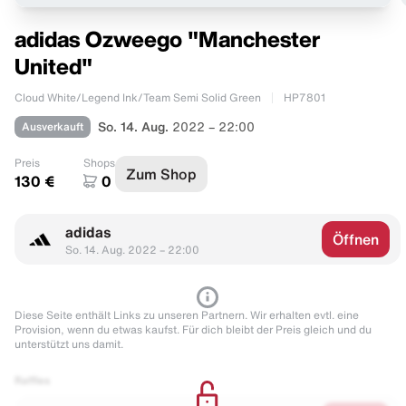
adidas Ozweego "Manchester
United"
Cloud White/Legend Ink/Team Semi Solid Green
HP7801
Ausverkauft
So. 14. Aug.
2022 – 22:00
Preis
Shops
Zum Shop
130 €
0
adidas
Öffnen
So. 14. Aug. 2022 – 22:00
Diese Seite enthält Links zu unseren Partnern. Wir erhalten evtl. eine
Provision, wenn du etwas kaufst. Für dich bleibt der Preis gleich und du
unterstützt uns damit.
Raffles