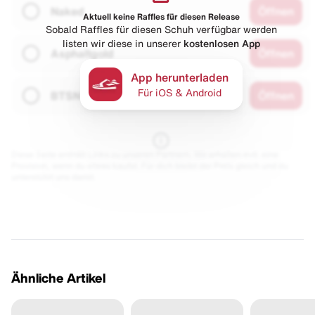
Naked
Öffnen
Aktuell keine Raffles für diesen Release
Sobald Raffles für diesen Schuh verfügbar werden
listen wir diese in unserer
kostenlosen App
Asphaltgold
Öffnen
App herunterladen
Für iOS & Android
BTSN
Öffnen
Diese Seite enthält Links zu unseren Partnern. Wir erhalten evtl. eine
Provision, wenn du etwas kaufst. Für dich bleibt der Preis gleich und du
unterstützt uns damit.
Ähnliche Artikel