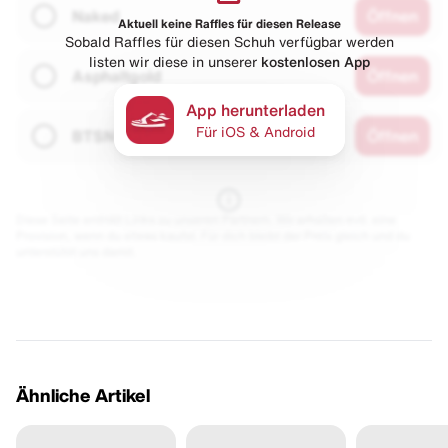
Naked
Öffnen
Aktuell keine Raffles für diesen Release
Sobald Raffles für diesen Schuh verfügbar werden
listen wir diese in unserer
kostenlosen App
Asphaltgold
Öffnen
App herunterladen
Für iOS & Android
BTSN
Öffnen
Diese Seite enthält Links zu unseren Partnern. Wir erhalten evtl. eine
Provision, wenn du etwas kaufst. Für dich bleibt der Preis gleich und du
unterstützt uns damit.
Ähnliche Artikel