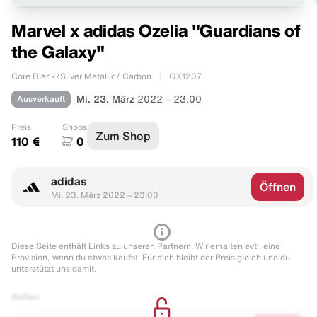
Marvel x adidas Ozelia "Guardians of
the Galaxy"
Core Black/Silver Metallic/ Carbon
GX1207
Ausverkauft
Mi. 23. März
2022 – 23:00
Preis
Shops
Zum Shop
110 €
0
adidas
Öffnen
Mi. 23. März 2022 – 23:00
Diese Seite enthält Links zu unseren Partnern. Wir erhalten evtl. eine
Provision, wenn du etwas kaufst. Für dich bleibt der Preis gleich und du
unterstützt uns damit.
Raffles