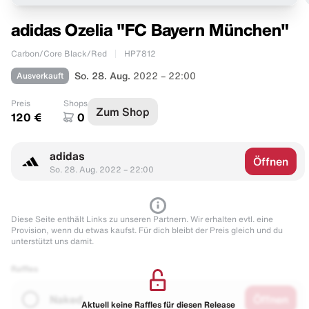
adidas Ozelia "FC Bayern München"
Carbon/Core Black/Red
HP7812
Ausverkauft
So. 28. Aug.
2022 – 22:00
Preis
Shops
Zum Shop
120 €
0
adidas
Öffnen
So. 28. Aug. 2022 – 22:00
Diese Seite enthält Links zu unseren Partnern. Wir erhalten evtl. eine
Provision, wenn du etwas kaufst. Für dich bleibt der Preis gleich und du
unterstützt uns damit.
Raffles
Naked
Öffnen
Aktuell keine Raffles für diesen Release