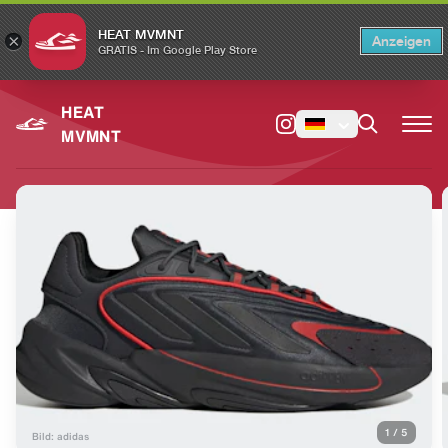
HEAT MVMNT
×
Anzeigen
×
Switch to the English version?
Switch
GRATIS - Im Google Play Store
HEAT
MVMNT
1
/
5
Bild: adidas