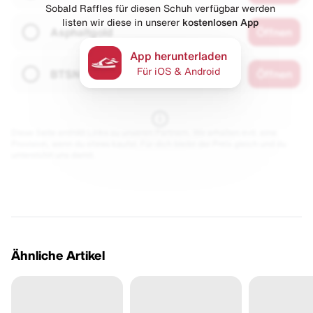
Sobald Raffles für diesen Schuh verfügbar werden
listen wir diese in unserer
kostenlosen App
Asphaltgold
Öffnen
App herunterladen
Für iOS & Android
BTSN
Öffnen
Diese Seite enthält Links zu unseren Partnern. Wir erhalten evtl. eine
Provision, wenn du etwas kaufst. Für dich bleibt der Preis gleich und du
unterstützt uns damit.
Ähnliche Artikel