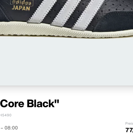
"Core Black"
IH5490
Prei
 – 08:00
77