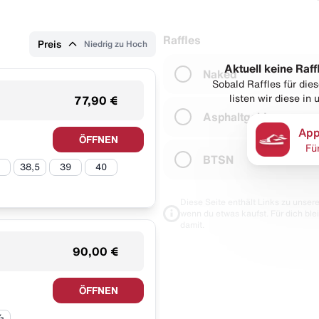
Raffles
Preis
Niedrig zu Hoch
Aktuell keine Raff
Naked
Sobald Raffles für di
listen wir diese in
77,90 €
Asphaltgold
App
ÖFFNEN
Fü
BTSN
38,5
39
40
Diese Seite enthält Links zu unseren
wenn du etwas kaufst. Für dich blei
damit.
90,00 €
ÖFFNEN
⅓