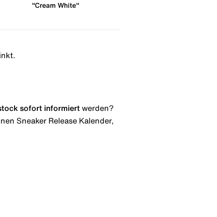
"Cream White"
inkt.
stock
sofort informiert
werden?
 einen Sneaker Release Kalender,