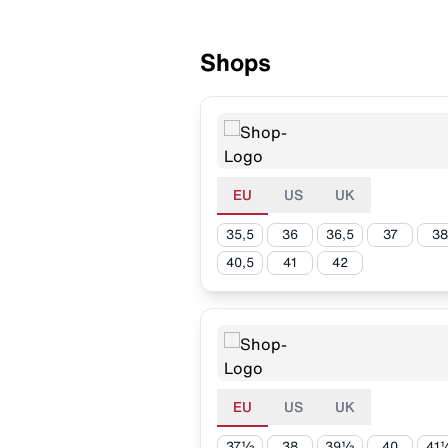
Shops
EU
US
UK
35,5
36
36,5
37
38
40,5
41
42
EU
US
UK
37⅓
38
39⅓
40
41