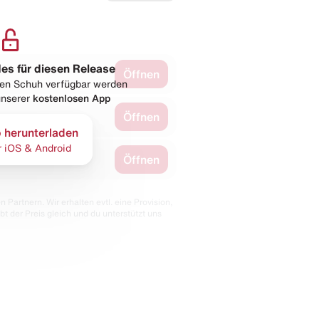
les für diesen Release
Öffnen
esen Schuh verfügbar werden
 unserer
kostenlosen App
Öffnen
 herunterladen
r iOS & Android
Öffnen
 Partnern. Wir erhalten evtl. eine Provision,
bt der Preis gleich und du unterstützt uns