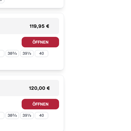
119,95 €
ÖFFNEN
38⅔
39⅓
40
120,00 €
ÖFFNEN
38⅔
39⅓
40