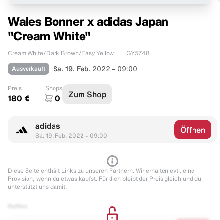
Wales Bonner x adidas Japan
"Cream White"
Cream White/Dark Brown/Easy Yellow
GY5748
Ausverkauft
Sa. 19. Feb.
2022 – 09:00
Preis
Shops
Zum Shop
180 €
0
adidas
Öffnen
Sa. 19. Feb. 2022 – 09:00
Diese Seite enthält Links zu unseren Partnern. Wir erhalten evtl. eine
Provision, wenn du etwas kaufst. Für dich bleibt der Preis gleich und du
unterstützt uns damit.
Raffles