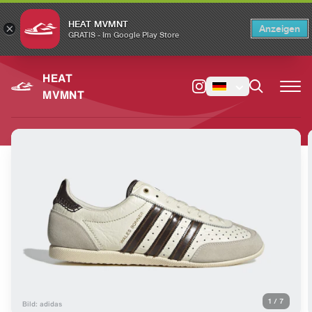
HEAT MVMNT
×
Anzeigen
×
Switch to the English version?
Switch
GRATIS - Im Google Play Store
HEAT
MVMNT
1
/
7
Bild: adidas