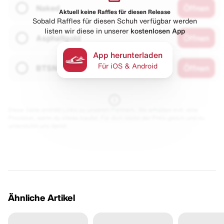
Naked
Öffnen
Aktuell keine Raffles für diesen Release
Sobald Raffles für diesen Schuh verfügbar werden
listen wir diese in unserer
kostenlosen App
Asphaltgold
Öffnen
App herunterladen
Für iOS & Android
BTSN
Öffnen
Diese Seite enthält Links zu unseren Partnern. Wir erhalten evtl. eine
Provision, wenn du etwas kaufst. Für dich bleibt der Preis gleich und du
unterstützt uns damit.
Ähnliche Artikel