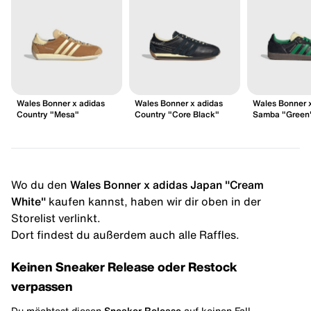
Wales Bonner x adidas
Wales Bonner x adidas
Wales Bonner 
Country "Mesa"
Country "Core Black"
Samba "Green
Wo du den
Wales Bonner x adidas Japan "Cream
White"
kaufen kannst, haben wir dir oben in der
Storelist verlinkt.
Dort findest du außerdem auch alle Raffles.
Keinen Sneaker Release oder Restock
verpassen
Du möchtest diesen
Sneaker Release
auf keinen Fall