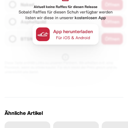
Naked
Öffnen
Aktuell keine Raffles für diesen Release
Sobald Raffles für diesen Schuh verfügbar werden
listen wir diese in unserer
kostenlosen App
Asphaltgold
Öffnen
App herunterladen
Für iOS & Android
BTSN
Öffnen
Diese Seite enthält Links zu unseren Partnern. Wir erhalten evtl. eine
Provision, wenn du etwas kaufst. Für dich bleibt der Preis gleich und du
unterstützt uns damit.
Ähnliche Artikel