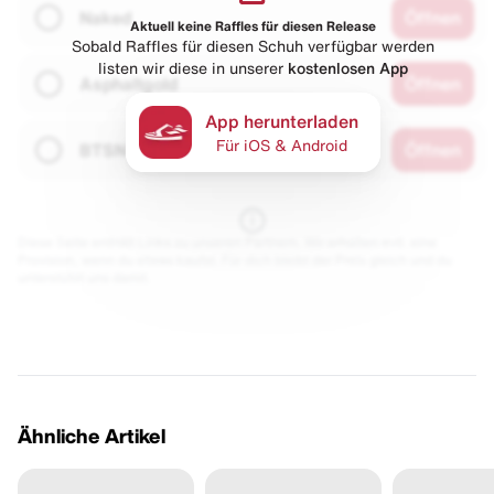
Naked
Öffnen
Aktuell keine Raffles für diesen Release
Sobald Raffles für diesen Schuh verfügbar werden
listen wir diese in unserer
kostenlosen App
Asphaltgold
Öffnen
App herunterladen
Für iOS & Android
BTSN
Öffnen
Diese Seite enthält Links zu unseren Partnern. Wir erhalten evtl. eine
Provision, wenn du etwas kaufst. Für dich bleibt der Preis gleich und du
unterstützt uns damit.
Ähnliche Artikel