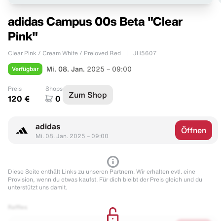
adidas Campus 00s Beta "Clear
Pink"
Clear Pink / Cream White / Preloved Red
JH5607
Verfügbar
Mi. 08. Jan.
2025 – 09:00
Preis
Shops
Zum Shop
120 €
0
adidas
Öffnen
Mi. 08. Jan. 2025 – 09:00
Diese Seite enthält Links zu unseren Partnern. Wir erhalten evtl. eine
Provision, wenn du etwas kaufst. Für dich bleibt der Preis gleich und du
unterstützt uns damit.
Raffles