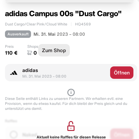
adidas Campus 00s "Dust Cargo"
Dust Cargo/Clear Pink/Cloud White
HQ4569
Ausverkauft
Mi. 31. Mai
2023 – 08:00
Preis
Shops
Zum Shop
110 €
0
adidas
Öffnen
Mi. 31. Mai 2023 – 08:00
Diese Seite enthält Links zu unseren Partnern. Wir erhalten evtl. eine
Provision, wenn du etwas kaufst. Für dich bleibt der Preis gleich und du
unterstützt uns damit.
Raffles
Naked
Öffnen
Aktuell keine Raffles für diesen Release