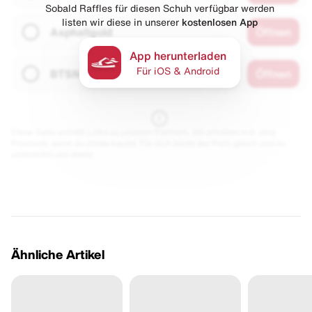
Sobald Raffles für diesen Schuh verfügbar werden
listen wir diese in unserer
kostenlosen App
Asphaltgold
Öffnen
App herunterladen
Für iOS & Android
BTSN
Öffnen
Diese Seite enthält Links zu unseren Partnern. Wir erhalten evtl. eine
Provision, wenn du etwas kaufst. Für dich bleibt der Preis gleich und du
unterstützt uns damit.
Ähnliche Artikel