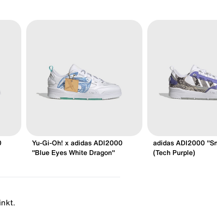
0
Yu-Gi-Oh! x adidas ADI2000
adidas ADI2000 "S
"Blue Eyes White Dragon"
(Tech Purple)
inkt.