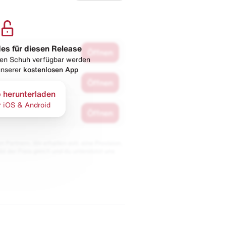
les für diesen Release
Öffnen
esen Schuh verfügbar werden
 unserer
kostenlosen App
Öffnen
 herunterladen
r iOS & Android
Öffnen
 Partnern. Wir erhalten evtl. eine Provision,
bt der Preis gleich und du unterstützt uns