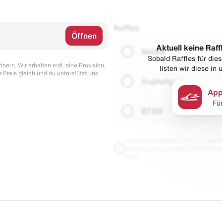
Raffles
Öffnen
Aktuell keine Raff
Naked
Sobald Raffles für di
nern. Wir erhalten evtl. eine Provision,
listen wir diese in
r Preis gleich und du unterstützt uns
Asphaltgold
App
Fü
BTSN
Diese Seite enthält Links zu unseren
wenn du etwas kaufst. Für dich blei
damit.