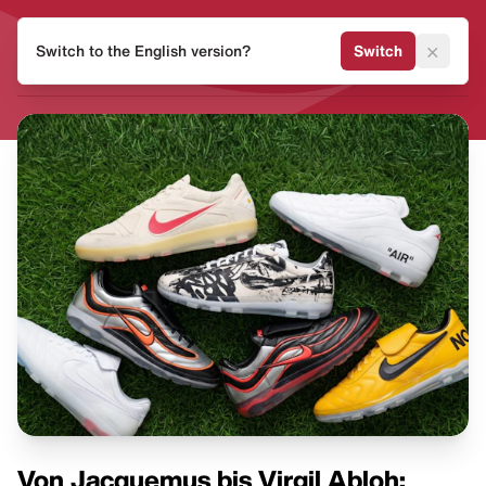
HEAT
×
Switch to the English version?
Switch
MVMNT
Von Jacquemus bis Virgil Abloh: