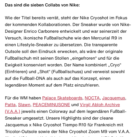
Das sind die sieben Collabs von Nike:
Wie der Titel bereits verrät, steht der Nike Cryoshot im Fokus
der kommenden Kollaborationen. Der Sneaker wurde von Nike-
Designer Enrico Carbonere entwickelt und war seinerzeit der
Versuch, ikonische Fußballschuhe wie den Mercurial R9 in
einen Lifestyle-Sneaker zu übersetzen. Die transparente
Outsole soll den Eindruck erwecken, als wäre der originale
Fußballschuh mit seinen Stollen „eingefroren“ und für die
Ewigkeit konserviert worden. Der Name kombiniert „Cryo“
(Einfrieren) und „Shot“ (Fußballschuss) und verweist sowohl
auf die Fußball-DNA als auch auf das Konzept, einen
legendären Moment auf dem Platz einzufrieren.
Für die WM haben
Palace Skateboards
,
NOCTA
,
Jacquemus
,
Patta
,
Slawn
,
PEACEMINUSONE
und
Virgil Abloh Archive
(V.A.A.)
jeweils einen Colorway auf dem legendären Fußball-
Sneaker umgesetzt. Unsere Highlights sind der cleane
Jacquemus x Nike Cryoshot Tiempo R10 für Frankreich mit
Tricolor-Outsole sowie der Nike Cryoshot Zoom M9 vom V.A.A.