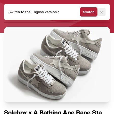
HEAT
×
Switch to the English version?
Switch
MVMNT
Solebox x A Bathing Ape Bape Sta