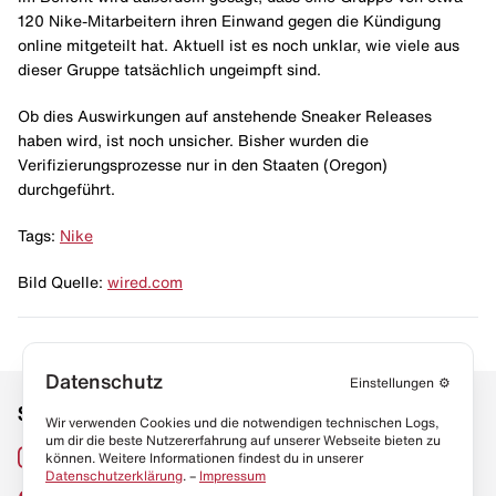
120 Nike-Mitarbeitern ihren Einwand gegen die Kündigung
online mitgeteilt hat. Aktuell ist es noch unklar, wie viele aus
dieser Gruppe tatsächlich ungeimpft sind.
Ob dies Auswirkungen auf anstehende Sneaker Releases
haben wird, ist noch unsicher. Bisher wurden die
Verifizierungsprozesse nur in den Staaten (Oregon)
durchgeführt.
Tags:
Nike
Bild Quelle:
wired.com
Datenschutz
Einstellungen
⚙️
Social Media
Links
Wir verwenden Cookies und die notwendigen technischen Logs,
um dir die beste Nutzererfahrung auf unserer Webseite bieten zu
Sneaker Lexikon
Instagram
können. Weitere Informationen findest du in unserer
Datenschutzerklärung
. –
Impressum
Resell Guide
TikTok