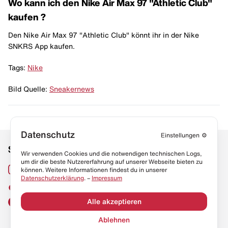
Wo kann ich den Nike Air Max 97 "Athletic Club"
kaufen ?
Den Nike Air Max 97 "Athletic Club" könnt ihr in der Nike
SNKRS App kaufen.
Tags:
Nike
Bild Quelle:
Sneakernews
Datenschutz
Einstellungen
⚙️
Social Media
Links
Wir verwenden Cookies und die notwendigen technischen Logs,
um dir die beste Nutzererfahrung auf unserer Webseite bieten zu
Sneaker Lexikon
Instagram
können. Weitere Informationen findest du in unserer
Datenschutzerklärung
. –
Impressum
Resell Guide
TikTok
FAQ
Alle akzeptieren
Facebook
Datenschutz
Ablehnen
Impressum