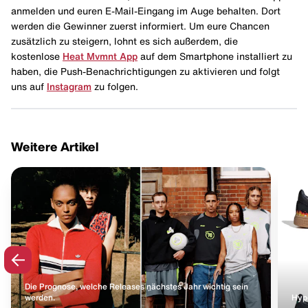
anmelden und euren E-Mail-Eingang im Auge behalten. Dort
werden die Gewinner zuerst informiert. Um eure Chancen
zusätzlich zu steigern, lohnt es sich außerdem, die
kostenlose
Heat Mvmnt App
auf dem Smartphone installiert zu
haben, die Push-Benachrichtigungen zu aktivieren und folgt
uns auf
Instagram
zu folgen.
Weitere Artikel
Die Prognose, welche Releases nächstes Jahr wichtig sein
werden.
Hype