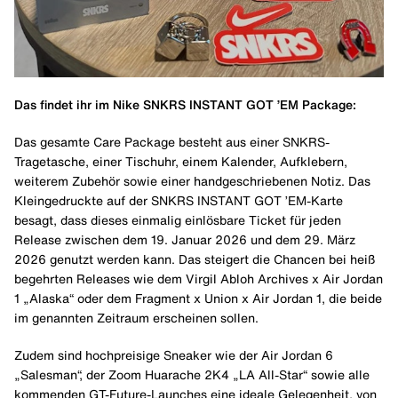
Das findet ihr im Nike SNKRS INSTANT GOT ’EM Package:
Das gesamte Care Package besteht aus einer SNKRS-
Tragetasche, einer Tischuhr, einem Kalender, Aufklebern,
weiterem Zubehör sowie einer handgeschriebenen Notiz. Das
Kleingedruckte auf der SNKRS INSTANT GOT ’EM-Karte
besagt, dass dieses einmalig einlösbare Ticket für jeden
Release zwischen dem 19. Januar 2026 und dem 29. März
2026 genutzt werden kann. Das steigert die Chancen bei heiß
begehrten Releases wie dem Virgil Abloh Archives x Air Jordan
1 „Alaska“ oder dem Fragment x Union x Air Jordan 1, die beide
im genannten Zeitraum erscheinen sollen.
Zudem sind hochpreisige Sneaker wie der Air Jordan 6
„Salesman“, der Zoom Huarache 2K4 „LA All-Star“ sowie alle
kommenden GT-Future-Launches eine ideale Gelegenheit, von